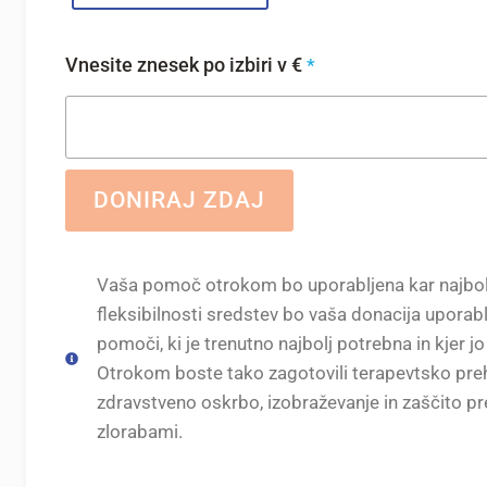
Vnesite znesek po izbiri v €
*
DONIRAJ ZDAJ
Vaša pomoč otrokom bo uporabljena kar najbolj
fleksibilnosti sredstev bo vaša donacija uporabl
pomoči, ki je trenutno najbolj potrebna in kjer jo
Otrokom boste tako zagotovili terapevtsko preh
zdravstveno oskrbo, izobraževanje in zaščito pr
zlorabami.