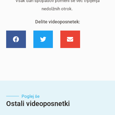
Vsak dan spopadov pomeni še več trpljenja
nedolžnih otrok.
Delite videoposnetek:
Poglej še
Ostali videoposnetki