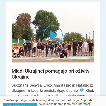
Mladi Ukrajinci pomagajo pri oživitvi
Ukrajine
Spoznajte Denysa, Eriko, Anastasiio in Nataliio iz
Ukrajine - mlade, ki predstavljajo upanje.
Kljub
vsakodnevnim izzivom, ki jih prinašajo spop...
Piškotke uporabljamo, da bi izboljšali uporabniško izkušnjo. Z uporabo
spletnega mesta soglašate, da jih lahko uporabljamo.
Več informacij
.