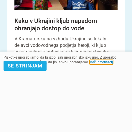
Kako v Ukrajini kljub napadom
ohranjajo dostop do vode
V Kramatorsku na vzhodu Ukrajine so lokalni
delavci vodovodnega podjetja heroji, ki kljub
nevarnostim zagotavljajo, da imajo prebivalci
mesta in ok...
Piškotke uporabljamo, da bi izboljšali uporabniško izkušnjo. Z uporabo
spletnega mesta soglašate, da jih lahko uporabljamo.
Več informacij
.
SE STRINJAM
VEČ
VSI VIDEOPOSNETKI