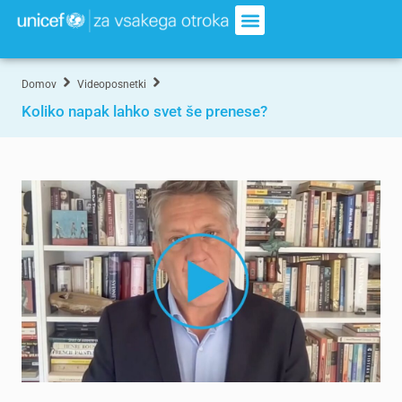
Domov
Videoposnetki
Koliko napak lahko svet še prenese?