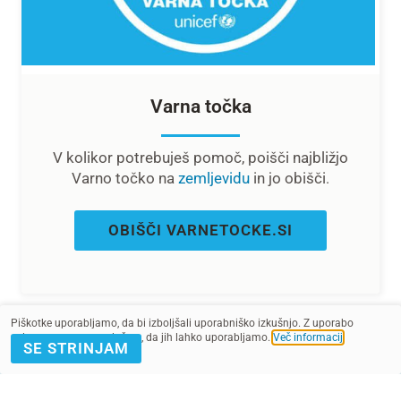
Varna točka
V kolikor potrebuješ pomoč, poišči najbližjo
Varno točko na
zemljevidu
in jo obišči
.
OBIŠČI VARNETOCKE.SI
Piškotke uporabljamo, da bi izboljšali uporabniško izkušnjo. Z uporabo
spletnega mesta soglašate, da jih lahko uporabljamo.
Več informacij
.
SE STRINJAM
Preberi več