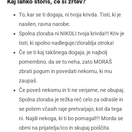
Kaj lahko storiš, če si žrtev?
To, kar se ti dogaja, ni tvoja krivda. Tisti, ki je
nasilen, ravna narobe.
Spolna zloraba ni NIKOLI tvoja krivda!!! Kriv je
tisti, ki spolno nadleguje/zlorablja otroka!
Če se ti kaj takšnega dogaja, je najbolj
pomembno, da se to neha, zato MORAŠ
zbrati pogum in povedati nekomu, ki mu
zaupaš.
Če poveš nekomu in ti ne verjame, ne obupaj.
Spolna zloraba je težka reč celo za odrasle in
se potem včasih raje pretvarjajo, kot da tega
ni. Najdi nekoga, ki ti bo pomagal!!! Morda se
obrni na prijatelja/ico in skupaj poiščita