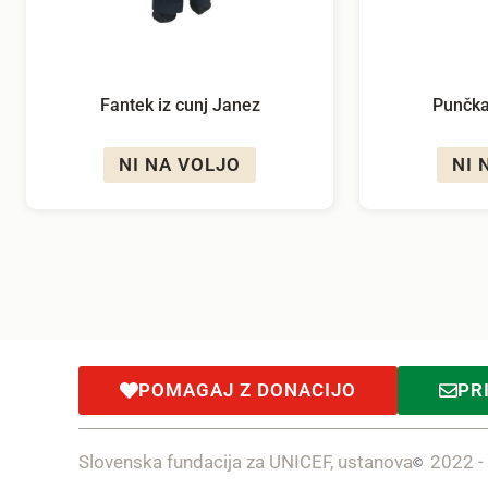
Fantek iz cunj Janez
Punčka
NI NA VOLJO
NI 
POMAGAJ Z DONACIJO
PR
Slovenska fundacija za UNICEF, ustanova
2022 -