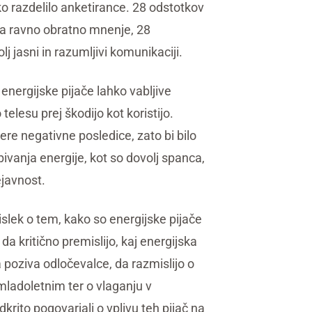
tako razdelilo anketirance. 28 odstotkov
ima ravno obratno mnenje, 28
j jasni in razumljivi komunikaciji.
energijske pijače lahko vabljive
elesu prej škodijo kot koristijo.
ere negativne posledice, zato bi bilo
ivanja energije, kot so dovolj spanca,
ejavnost.
islek o tem, kako so energijske pijače
a kritično premislijo, kaj energijska
 poziva odločevalce, da razmislijo o
mladoletnim ter o vlaganju v
krito pogovarjali o vplivu teh pijač na