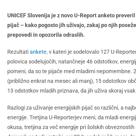
UNICEF Slovenija je z novo U-Report anketo preveril
pijač – kako pogosto jih uživajo, zakaj po njih pose
prepovedi in opozorila odraslih.
Rezultati
ankete
, v kateri je sodelovalo 127 U-Reporter
polovica sodelujočih, natančneje 46 odstotkov, energij
pomeni, da so te pijače med mladimi nepomembne. 26
(približno enkrat na mesec ali manj), 15 odstotkov o
13 odstotkov mladih priznava, da jih uživa skoraj vsak
Razlogi za uživanje energijskih pijač so različni, a najb
energije. Tretjina U-Reporterjev meni, da mladi energi
okusa, tretjina za več energije pri šolskih obveznost