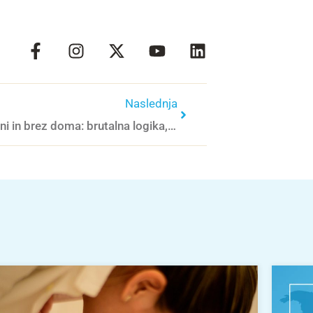
Naslednja
Bosi, lačni in brez doma: brutalna logika, ki jo vsiljujejo otrokom v Gazi