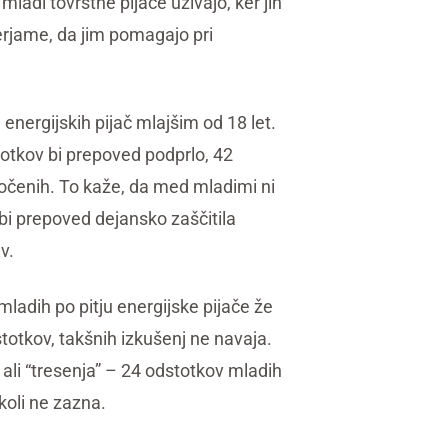
mladi tovrstne pijače uživajo, ker jih
 verjame, da jim pomagajo pri
energijskih pijač mlajšim od 18 let.
otkov bi prepoved podprlo, 42
dločenih. To kaže, da med mladimi ni
bi prepoved dejansko zaščitila
ev.
 mladih po pitju energijske pijače že
otkov, takšnih izkušenj ne navaja.
 ali “tresenja” – 24 odstotkov mladih
ikoli ne zazna.