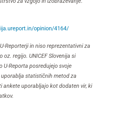
trstvo za vzgojo in izobraževanje
.
nija.ureport.in/opinion/4164/
U-Reporterji in niso reprezentativni za
oz. regijo. UNICEF Slovenija si
ko U-Reporta posredujejo svoje
e uporablja statističnih metod za
i ankete uporabljajo kot dodaten vir, ki
atkov.