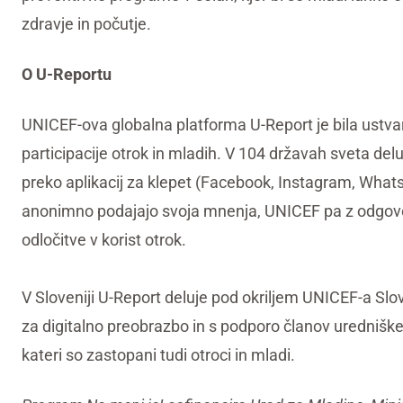
zdravje in počutje.
O U-Reportu
UNICEF-ova globalna platforma U-Report je bila ust
participacije otrok in mladih. V 104 državah sveta delu
preko aplikacij za klepet (Facebook, Instagram, Whats
anonimno podajajo svoja mnenja, UNICEF pa z odgovo
odločitve v korist otrok.
V Sloveniji U-Report deluje pod okriljem UNICEF-a Slo
za digitalno preobrazbo in s podporo članov urednišk
kateri so zastopani tudi otroci in mladi.