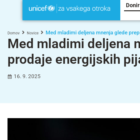
Donir
Med mladimi deljena mnenja glede prepo
Domov
Novice
Med mladimi deljena 
prodaje energijskih pi
16. 9. 2025