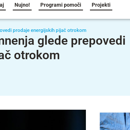
aj
Nujno!
Programi pomoči
Projekti
vedi prodaje energijskih pijač otrokom
mnenja glede prepovedi
jač otrokom