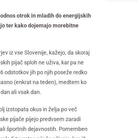
 odnos otrok in mladih do energijskih
žejo ter kako dojemajo morebitne
jev iz vse Slovenije, kažejo, da skoraj
skih pijač sploh ne uživa, kar pa ne
 odstotkov jih po njih poseže redko
bčasno (enkrat na teden), medtem ko
 dan ali vsak dan.
olj izstopata okus in želja po več
jske pijače pijejo predvsem zaradi
ih ali športnih dejavnostih. Pomemben