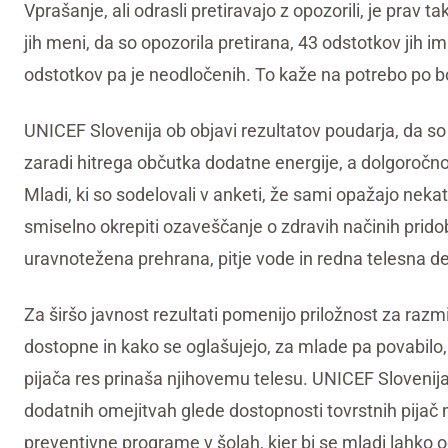
Vprašanje, ali odrasli pretiravajo z opozorili, je prav 
jih meni, da so opozorila pretirana, 43 odstotkov jih 
odstotkov pa je neodločenih. To kaže na potrebo po bol
UNICEF Slovenija ob objavi rezultatov poudarja, da so 
zaradi hitrega občutka dodatne energije, a dolgoročno t
Mladi, ki so sodelovali v anketi, že sami opažajo nekat
smiselno okrepiti ozaveščanje o zdravih načinih pridob
uravnotežena prehrana, pitje vode in redna telesna d
Za širšo javnost rezultati pomenijo priložnost za razm
dostopne in kako se oglašujejo, za mlade pa povabilo, d
pijača res prinaša njihovemu telesu. UNICEF Slovenija
dodatnih omejitvah glede dostopnosti tovrstnih pijač 
preventivne programe v šolah, kjer bi se mladi lahko od