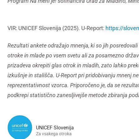
Program Na meni je! sofinancira Urad za Mladino, Minis
VIR: UNICEF Slovenija (2025). U-Report:
https://slove
Rezultati ankete odražajo mnenja, ki so jih posredovali 
otroke in mlade po vsem svetu ali za posamezno državo 
prizadeva okrepiti glas otrok in mladih, zato lahko pre
izkušnje in stališča. U-Report pri pridobivanju mnenj n
reprezentativnost vzorca. Priporočeno je, da se rezultat
podkrepi statistično zanesljivejše metode zbiranja pod
UNICEF Slovenija
Za vsakega otroka