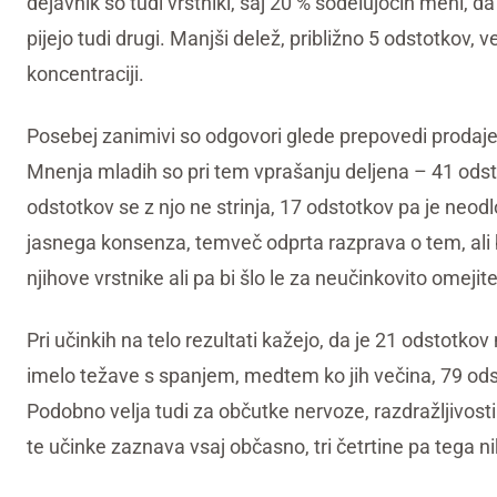
dejavnik so tudi vrstniki, saj 20 % sodelujočih meni, da 
pijejo tudi drugi. Manjši delež, približno 5 odstotkov,
koncentraciji.
Posebej zanimivi so odgovori glede prepovedi prodaje 
Mnenja mladih so pri tem vprašanju deljena – 41 odst
odstotkov se z njo ne strinja, 17 odstotkov pa je neo
jasnega konsenza, temveč odprta razprava o tem, ali 
njihove vrstnike ali pa bi šlo le za neučinkovito omejit
Pri učinkih na telo rezultati kažejo, da je 21 odstotkov
imelo težave s spanjem, medtem ko jih večina, 79 odst
Podobno velja tudi za občutke nervoze, razdražljivosti
te učinke zaznava vsaj občasno, tri četrtine pa tega n