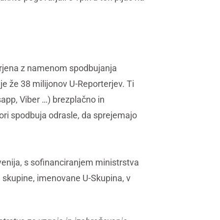
varjena z namenom spodbujanja
je že 38 milijonov U-Reporterjev. Ti
app, Viber …) brezplačno in
ri spodbuja odrasle, da sprejemajo
venija, s sofinanciranjem ministrstva
e skupine, imenovane U-Skupina, v