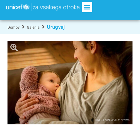
Urugvaj
Domov
Galerija
UNICEF/UN0343154/Pazos