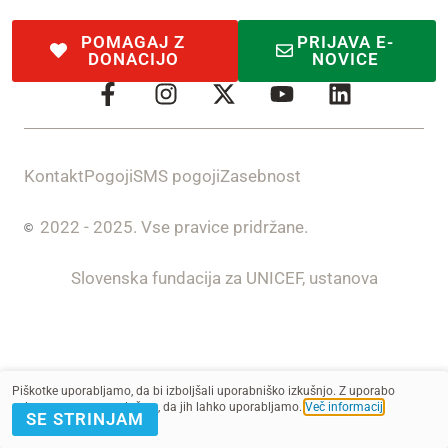
POMAGAJ Z
PRIJAVA E-
DONACIJO
NOVICE
Kontakt
Pogoji
SMS pogoji
Zasebnost
2022 - 2025. Vse pravice pridržane.
Slovenska fundacija za UNICEF, ustanova
Piškotke uporabljamo, da bi izboljšali uporabniško izkušnjo. Z uporabo
spletnega mesta soglašate, da jih lahko uporabljamo.
Več informacij
.
SE STRINJAM