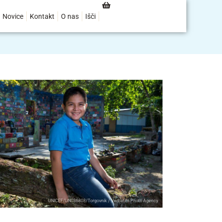
Novice
Kontakt
O nas
Išči
UNICEF/UN036808/Torgovnik / Verbatim Photo Agency