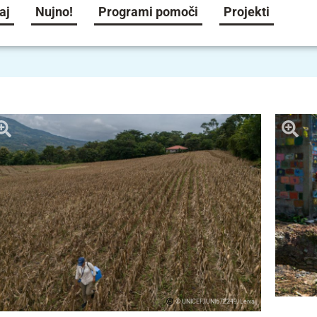
aj
Nujno!
Programi pomoči
Projekti
© UNICEF/UNI672249/Leiva