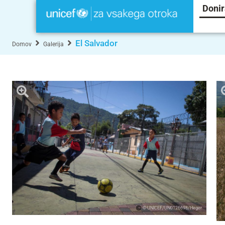
Donir
El Salvador
Domov
Galerija
© UNICEF/UN0126698/Heger