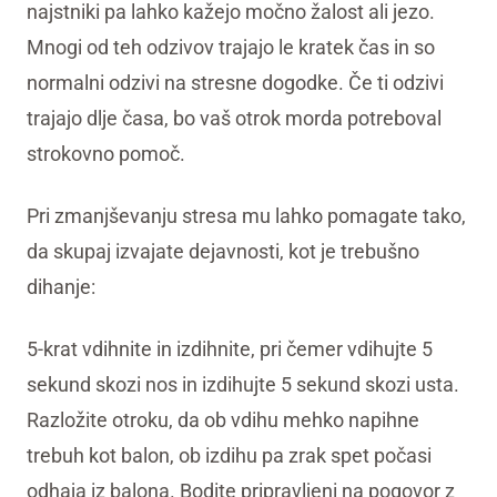
najstniki pa lahko kažejo močno žalost ali jezo.
Mnogi od teh odzivov trajajo le kratek čas in so
normalni odzivi na stresne dogodke. Če ti odzivi
trajajo dlje časa, bo vaš otrok morda potreboval
strokovno pomoč.
Pri zmanjševanju stresa mu lahko pomagate tako,
da skupaj izvajate dejavnosti, kot je trebušno
dihanje:
5-krat vdihnite in izdihnite, pri čemer vdihujte 5
sekund skozi nos in izdihujte 5 sekund skozi usta.
Razložite otroku, da ob vdihu mehko napihne
trebuh kot balon, ob izdihu pa zrak spet počasi
odhaja iz balona. Bodite pripravljeni na pogovor z