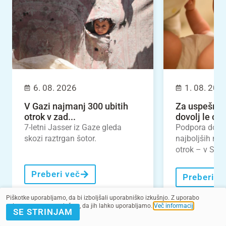
6. 08. 2026
1. 08. 202
V Gazi najmanj 300 ubitih
Za uspešno 
otrok v zad...
dovolj le odl
7-letni Jasser iz Gaze gleda
Podpora dojen
skozi raztrgan šotor.
najboljših nal
otrok – v Slove
Preberi več
Preberi v
Piškotke uporabljamo, da bi izboljšali uporabniško izkušnjo. Z uporabo
spletnega mesta soglašate, da jih lahko uporabljamo.
Več informacij
.
SE STRINJAM