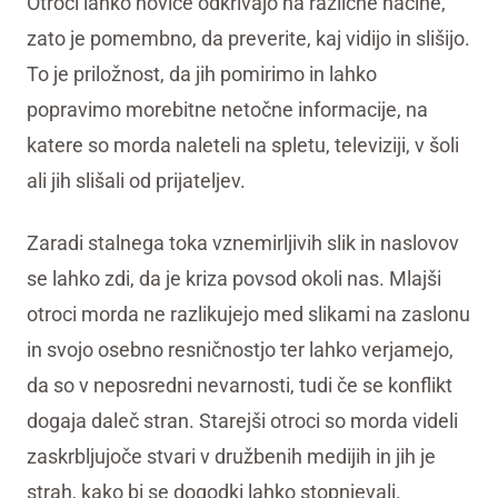
Otroci lahko novice odkrivajo na različne načine,
zato je pomembno, da preverite, kaj vidijo in slišijo.
To je priložnost, da jih pomirimo in lahko
popravimo morebitne netočne informacije, na
katere so morda naleteli na spletu, televiziji, v šoli
ali jih slišali od prijateljev.
Zaradi stalnega toka vznemirljivih slik in naslovov
se lahko zdi, da je kriza povsod okoli nas. Mlajši
otroci morda ne razlikujejo med slikami na zaslonu
in svojo osebno resničnostjo ter lahko verjamejo,
da so v neposredni nevarnosti, tudi če se konflikt
dogaja daleč stran. Starejši otroci so morda videli
zaskrbljujoče stvari v družbenih medijih in jih je
strah, kako bi se dogodki lahko stopnjevali.