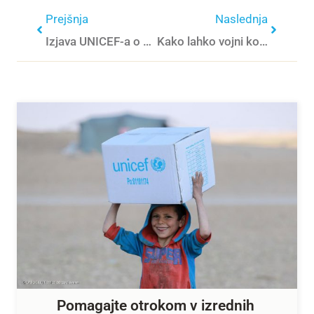
Prejšnja
Naslednja
Izjava UNICEF-a o vplivu vojaške eskalacije na otroke na Bližnjem vzhodu
Kako lahko vojni konflikt obravnavamo v razredu?
Pomagajte otrokom v izrednih