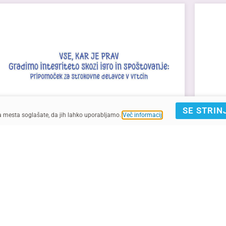
SE STRIN
ga mesta soglašate, da jih lahko uporabljamo.
Več informacij
.
Priročnik, 2023
Priročn
Vse, kar je prav - Gradimo integriteto
Inte
skozi igro in spoš...
uspo
Integriteta posameznika se začne oblikovati v
Učite
njegovem otroštvu, zato im...
vpliv