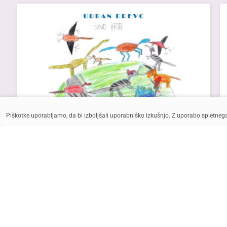
Piškotke uporabljamo, da bi izboljšali uporabniško izkušnjo. Z uporabo spletne
Priročnik, 2024
DINO HRIB - prava dino enciklopedija
Knjigico DINO HRIB – prava dino enciklopedija
je ustvaril Urban, ko je b...