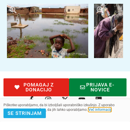
UNICEF/UN0436107/Prinsloo
POMAGAJ Z
PRIJAVA E-
DONACIJO
NOVICE
Piškotke uporabljamo, da bi izboljšali uporabniško izkušnjo. Z uporabo
spletnega mesta soglašate, da jih lahko uporabljamo.
Več informacij
.
SE STRINJAM
Kontakt
Pogoji
SMS pogoji
Zasebnost