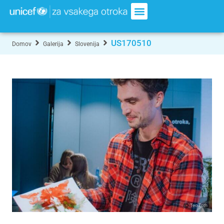
US170510
Domov
Galerija
Slovenija
Teo Toth