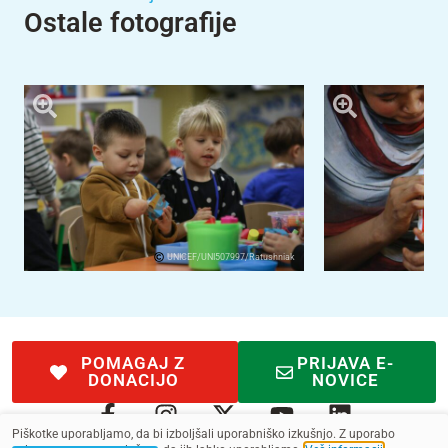
Ostale fotografije
UNICEF/UNI507997/Ratushniak
POMAGAJ Z
PRIJAVA E-
DONACIJO
NOVICE
Piškotke uporabljamo, da bi izboljšali uporabniško izkušnjo. Z uporabo