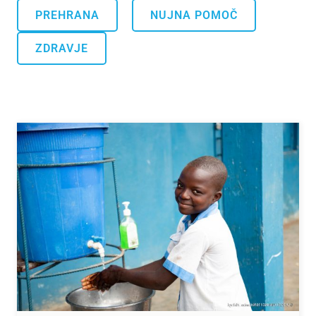
.
.
PREHRANA
NUJNA POMOČ
ZDRAVJE