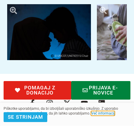
© UNICEF/UNI790515/Chair
POMAGAJ Z
PRIJAVA E-
DONACIJO
NOVICE
Piškotke uporabljamo, da bi izboljšali uporabniško izkušnjo. Z uporabo
spletnega mesta soglašate, da jih lahko uporabljamo.
Več informacij
.
SE STRINJAM
Kontakt
Pogoji
SMS pogoji
Zasebnost