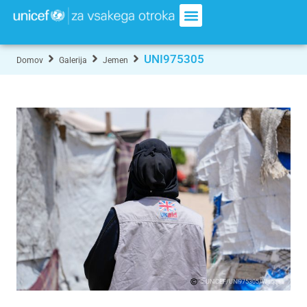
UNI975305
Domov
Galerija
Jemen
© UNICEF/UNI975305/Waqqas