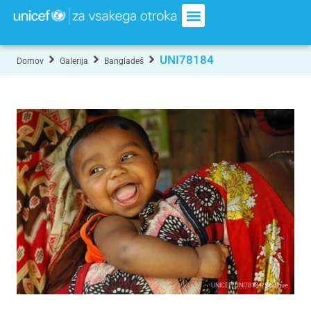
UNI78184
Domov
Galerija
Bangladeš
UNICEF/UNI78184/Siddique