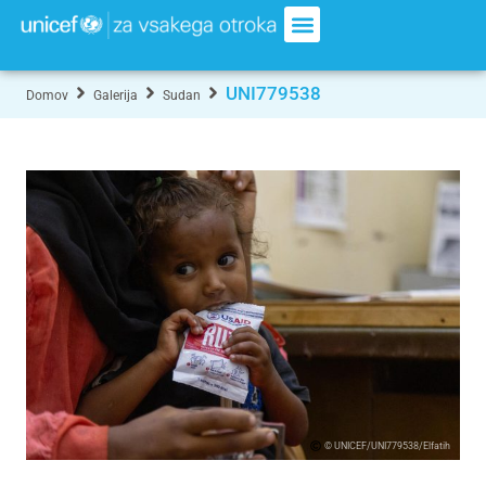
UNI779538
Domov
Galerija
Sudan
© UNICEF/UNI779538/Elfatih