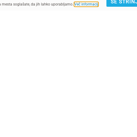
SE STRIN
ga mesta soglašate, da jih lahko uporabljamo.
Več informacij
.
UNICEF/UN0345143/Wilson
© UNICEF/UN0806465/
IJAVA E-NOVICE