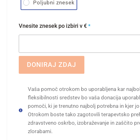
Poljubni znesek
Vnesite znesek po izbiri v €
*
DONIRAJ ZDAJ
Vaša pomoč otrokom bo uporabljena kar najbolj
fleksibilnosti sredstev bo vaša donacija uporabl
pomoči, ki je trenutno najbolj potrebna in kjer jo
Otrokom boste tako zagotovili terapevtsko preh
zdravstveno oskrbo, izobraževanje in zaščito pr
zlorabami.