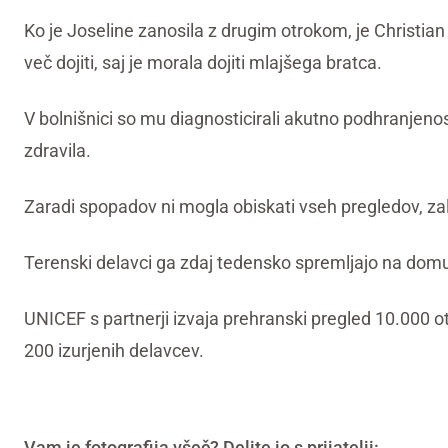
Ko je Joseline zanosila z drugim otrokom, je Christian
več dojiti, saj je morala dojiti mlajšega bratca.
V bolnišnici so mu diagnosticirali akutno podhranjenost
zdravila.
Zaradi spopadov ni mogla obiskati vseh pregledov, zal
Terenski delavci ga zdaj tedensko spremljajo na dom
UNICEF s partnerji izvaja prehranski pregled 10.000 o
200 izurjenih delavcev.
Vam je fotografija všeč? Delite jo s prijatelji: