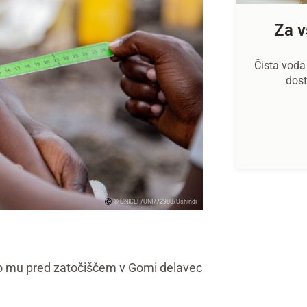
Za v
Čista voda 
dost
© UNICEF/UNI772908/Ushindi
ko mu pred zatočiščem v Gomi delavec