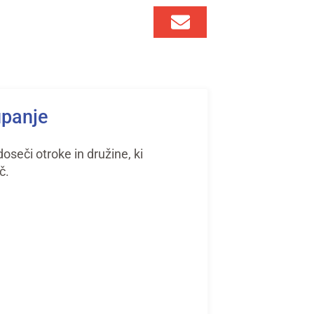
upanje
seči otroke in družine, ki
č.