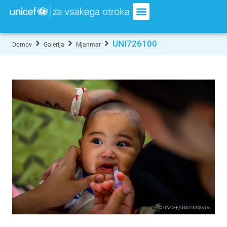
UNI726100
Domov
Galerija
Mjanmar
© UNICEF/UNI726100/Oo