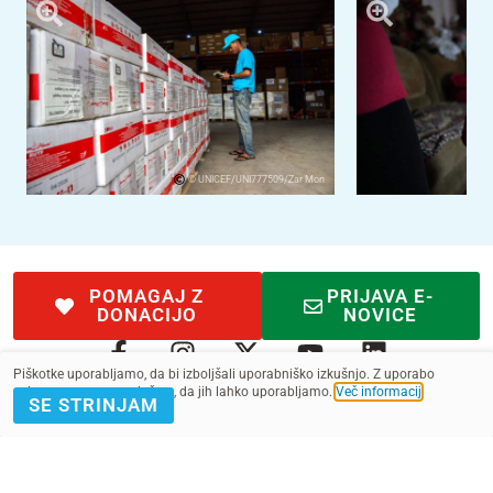
© UNICEF/UNI777509/Zar Mon
POMAGAJ Z
PRIJAVA E-
DONACIJO
NOVICE
Piškotke uporabljamo, da bi izboljšali uporabniško izkušnjo. Z uporabo
spletnega mesta soglašate, da jih lahko uporabljamo.
Več informacij
.
SE STRINJAM
Kontakt
Pogoji
SMS pogoji
Zasebnost