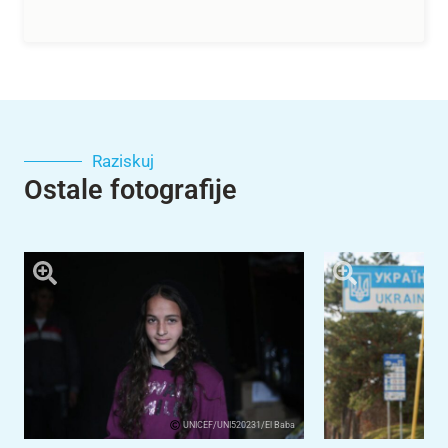
Raziskuj
Ostale fotografije
UNICEF/UNI520231/El Baba