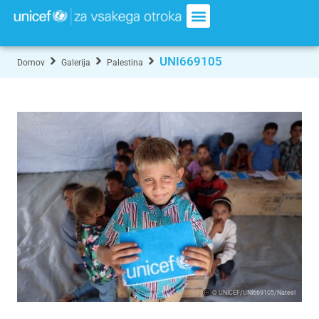
UNI669105
Domov
Galerija
Palestina
© UNICEF/UNI669105/Nateel