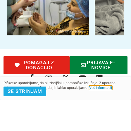
UNICEF/UN0648656/Njiokiktjien
POMAGAJ Z
PRIJAVA E-
DONACIJO
NOVICE
Piškotke uporabljamo, da bi izboljšali uporabniško izkušnjo. Z uporabo
spletnega mesta soglašate, da jih lahko uporabljamo.
Več informacij
.
SE STRINJAM
Kontakt
Pogoji
SMS pogoji
Zasebnost
2022 - 2025. Vse pravice pridržane.