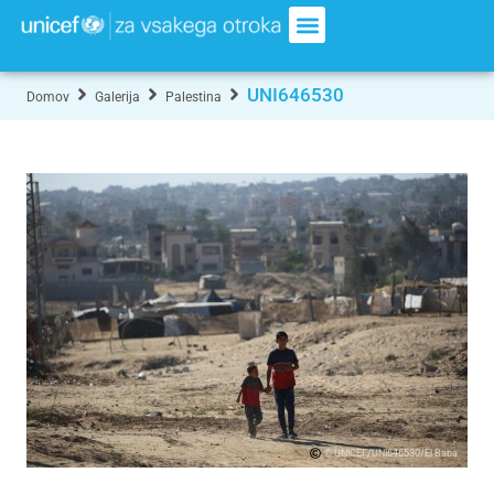
UNI646530
Domov
Galerija
Palestina
© UNICEF/UNI646530/El Baba