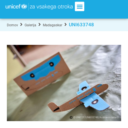
UNI633748
Domov
Galerija
Madagaskar
© UNICEF/UNI633748/Andriantsoarana