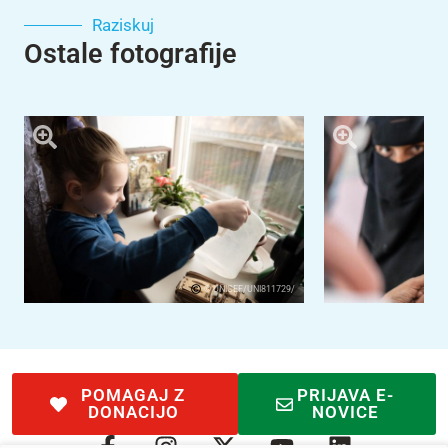
Raziskuj
Ostale fotografije
© UNICEF/UNI811729/
POMAGAJ Z
PRIJAVA E-
DONACIJO
NOVICE