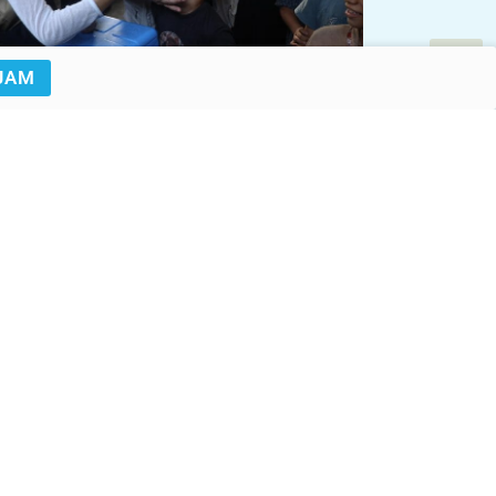
JAM
© UNICEF/UNI665196/El Baba
UNICEF/UN0615958/Hrom