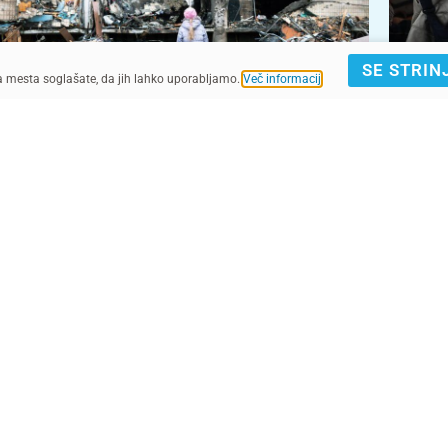
SE STRIN
ga mesta soglašate, da jih lahko uporabljamo.
Več informacij
.
UNICEF/UN0597997/Skyba for The Globe and Mail
UNICEF/UNI235805/Noorani