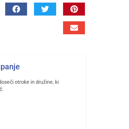
upanje
seči otroke in družine, ki
č.