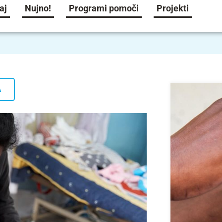
aj
Nujno!
Programi pomoči
Projekti
A