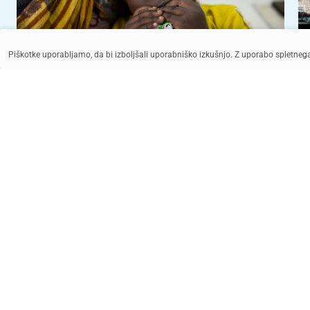
Piškotke uporabljamo, da bi izboljšali uporabniško izkušnjo. Z uporabo spletne
© UNICEF/UNI962498/Elfatih
© UNICEF/UNI886148/El Baba