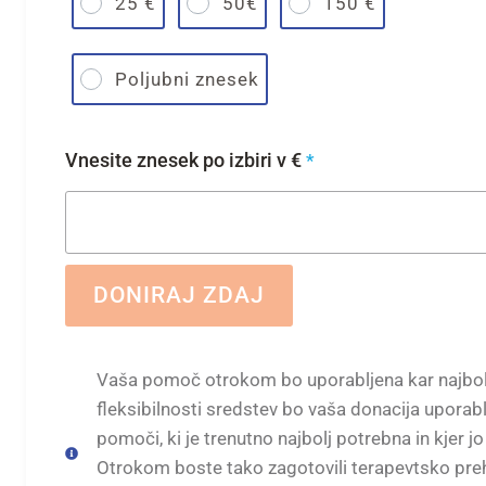
25 €
50€
150 €
Poljubni znesek
Vnesite znesek po izbiri v €
*
DONIRAJ ZDAJ
Vaša pomoč otrokom bo uporabljena kar najbolj
fleksibilnosti sredstev bo vaša donacija uporabl
pomoči, ki je trenutno najbolj potrebna in kjer jo
Otrokom boste tako zagotovili terapevtsko preh