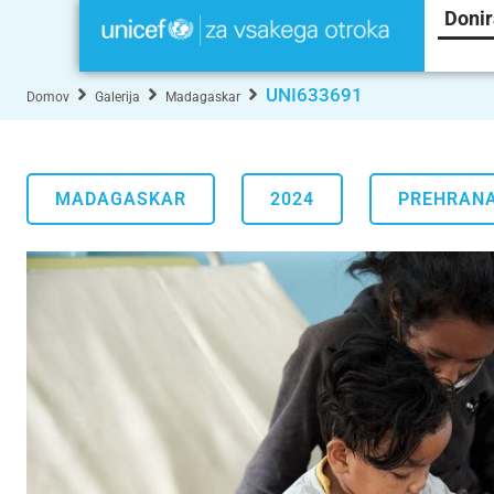
Donir
UNI633691
Domov
Galerija
Madagaskar
MADAGASKAR
2024
PREHRAN