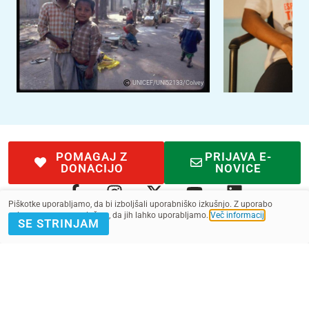
UNICEF/UNI52133/Colvey
POMAGAJ Z
PRIJAVA E-
DONACIJO
NOVICE
Piškotke uporabljamo, da bi izboljšali uporabniško izkušnjo. Z uporabo
spletnega mesta soglašate, da jih lahko uporabljamo.
Več informacij
.
SE STRINJAM
Kontakt
Pogoji
SMS pogoji
Zasebnost
2022 - 2025. Vse pravice pridržane.