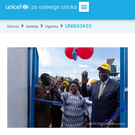
UNI603655
Domov
Galerija
Uganda
UNICEF/UNI603655/Watsemba