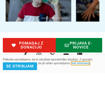
UNICEF/UN0625623/Bundzilo
POMAGAJ Z
PRIJAVA E-
DONACIJO
NOVICE
Piškotke uporabljamo, da bi izboljšali uporabniško izkušnjo. Z uporabo
spletnega mesta soglašate, da jih lahko uporabljamo.
Več informacij
.
SE STRINJAM
Kontakt
Pogoji
SMS pogoji
Zasebnost
2022 - 2025. Vse pravice pridržane.
Slovenska fundacija za UNICEF, ustanova