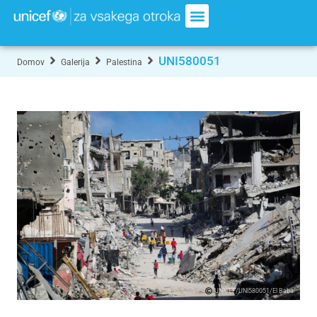
UNI580051
Domov
Galerija
Palestina
UNICEF/UNI580051/El Baba