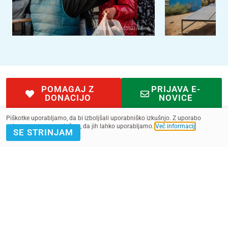
UNICEF/UN0605521/Remp
POMAGAJ Z
PRIJAVA E-
DONACIJO
NOVICE
Piškotke uporabljamo, da bi izboljšali uporabniško izkušnjo. Z uporabo
spletnega mesta soglašate, da jih lahko uporabljamo.
Več informacij
.
SE STRINJAM
Kontakt
Pogoji
SMS pogoji
Zasebnost
2022 - 2025. Vse pravice pridržane.
Slovenska fundacija za UNICEF, ustanova