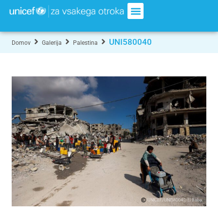
UNI580040
Domov
Galerija
Palestina
UNICEF/UNI580040/El Baba