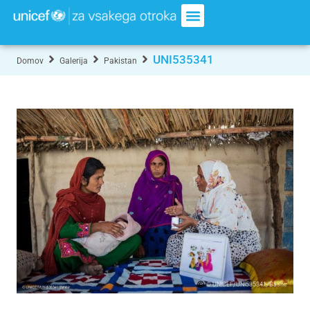
UNI535341
Domov
Galerija
Pakistan
© UNICEF/UNI535341/Bashir