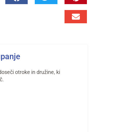
upanje
seči otroke in družine, ki
č.