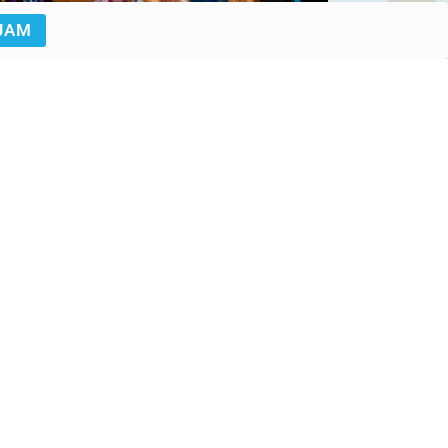
JAM
© UNICEF/UNI726100/Oo
© UNICEF/UN0620397/Muthuramalingam