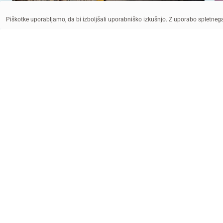
Piškotke uporabljamo, da bi izboljšali uporabniško izkušnjo. Z uporabo spletne
UNICEF/UNI580038/El Baba
UNICEF/UN0629387/Gripiotis
POMAGAJ Z DONACIJO
PR