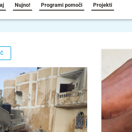
aj
Nujno!
Programi pomoči
Projekti
OČ