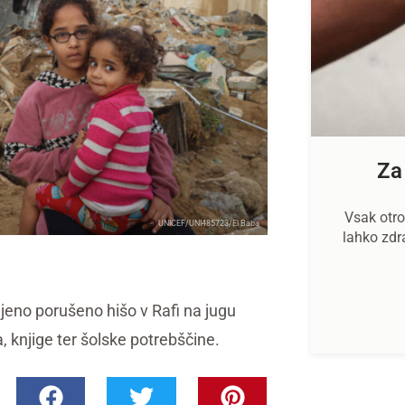
Za
Vsak otro
UNICEF/UNI485723/El Baba
lahko zdr
njeno porušeno hišo v Rafi na jugu
a, knjige ter šolske potrebščine.