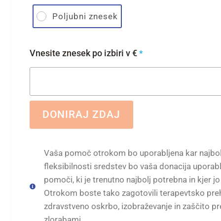
Poljubni znesek
Vnesite znesek po izbiri v €
*
DONIRAJ ZDAJ
Vaša pomoč otrokom bo uporabljena kar najbolj
fleksibilnosti sredstev bo vaša donacija uporabl
pomoči, ki je trenutno najbolj potrebna in kjer jo
Otrokom boste tako zagotovili terapevtsko preh
zdravstveno oskrbo, izobraževanje in zaščito pr
zlorabami.