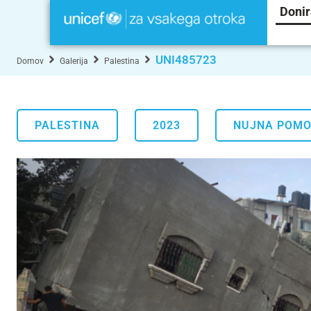
Donir
UNI485723
Domov
Galerija
Palestina
PALESTINA
2023
NUJNA POM