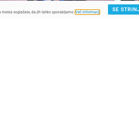
SE STRIN
ga mesta soglašate, da jih lahko uporabljamo.
Več informacij
.
© UNICEF/UNI530867/Noman
© UNICEF/UNI921204/Hayyan
IJAVA E-NOVICE