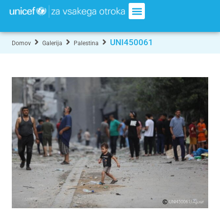
UNI450061
Domov
Galerija
Palestina
UNI450061/Ajjour