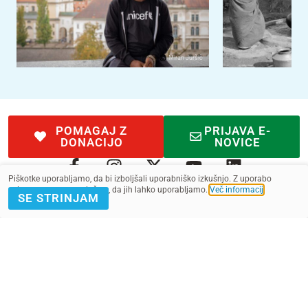
Miran Juršič
POMAGAJ Z
PRIJAVA E-
DONACIJO
NOVICE
Piškotke uporabljamo, da bi izboljšali uporabniško izkušnjo. Z uporabo
spletnega mesta soglašate, da jih lahko uporabljamo.
Več informacij
.
SE STRINJAM
Kontakt
Pogoji
SMS pogoji
Zasebnost
2022 - 2025. Vse pravice pridržane.
Slovenska fundacija za UNICEF, ustanova