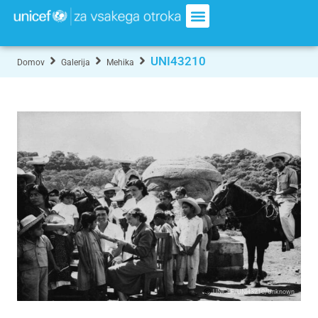
UNI43210
Domov
Galerija
Mehika
UNICEF/UNI43210/Unknown