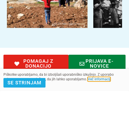
UNICEF/UN0274608/Herwig
POMAGAJ Z
PRIJAVA E-
DONACIJO
NOVICE
Piškotke uporabljamo, da bi izboljšali uporabniško izkušnjo. Z uporabo
spletnega mesta soglašate, da jih lahko uporabljamo.
Več informacij
.
SE STRINJAM
Kontakt
Pogoji
SMS pogoji
Zasebnost
2022 - 2025. Vse pravice pridržane.