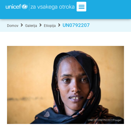
UN0792207
Domov
Galerija
Etiopija
UNICEF/UN0792207/Pouget