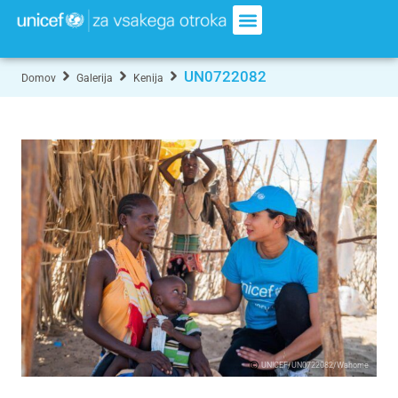
UN0722082
Domov
Galerija
Kenija
UNICEF/UN0722082/Wahome