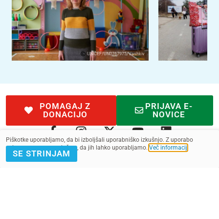
UNICEF/UN0767975/Vashkiv
POMAGAJ Z
PRIJAVA E-
DONACIJO
NOVICE
Piškotke uporabljamo, da bi izboljšali uporabniško izkušnjo. Z uporabo
spletnega mesta soglašate, da jih lahko uporabljamo.
Več informacij
.
SE STRINJAM
Kontakt
Pogoji
SMS pogoji
Zasebnost
2022 - 2025. Vse pravice pridržane.