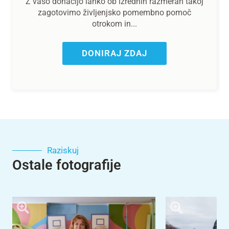
Z vašo donacijo lahko ob izrednih razmerah takoj
zagotovimo življenjsko pomembno pomoč
otrokom in...
DONIRAJ ZDAJ
Raziskuj
Ostale fotografije