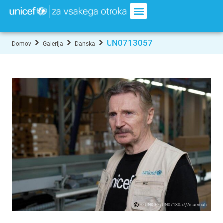
UN0713057
Domov
Galerija
Danska
© UNICEF/UN0713057/Asamoah