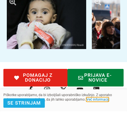
UNICEF/UN0456884/Abaidi
POMAGAJ Z
PRIJAVA E-
DONACIJO
NOVICE
Piškotke uporabljamo, da bi izboljšali uporabniško izkušnjo. Z uporabo
spletnega mesta soglašate, da jih lahko uporabljamo.
Več informacij
.
SE STRINJAM
Kontakt
Pogoji
SMS pogoji
Zasebnost