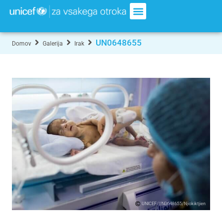
UN0648655
Domov
Galerija
Irak
UNICEF/UN0648655/Njiokiktjien