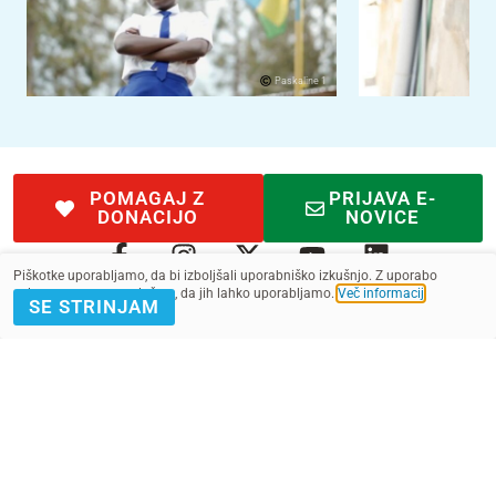
Paskaline 1
POMAGAJ Z
PRIJAVA E-
DONACIJO
NOVICE
Piškotke uporabljamo, da bi izboljšali uporabniško izkušnjo. Z uporabo
spletnega mesta soglašate, da jih lahko uporabljamo.
Več informacij
.
SE STRINJAM
Kontakt
Pogoji
SMS pogoji
Zasebnost
2022 - 2025. Vse pravice pridržane.
Slovenska fundacija za UNICEF, ustanova