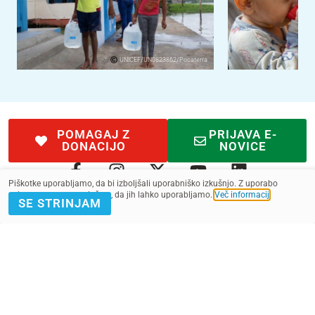
UNICEF/UN0823862/Pocaterra
POMAGAJ Z
PRIJAVA E-
DONACIJO
NOVICE
Piškotke uporabljamo, da bi izboljšali uporabniško izkušnjo. Z uporabo
spletnega mesta soglašate, da jih lahko uporabljamo.
Več informacij
.
SE STRINJAM
Kontakt
Pogoji
SMS pogoji
Zasebnost
2022 - 2025. Vse pravice pridržane.
Slovenska fundacija za UNICEF, ustanova