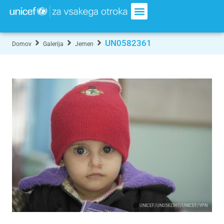
UN0582361
Domov
Galerija
Jemen
UNICEF/UN0582361/UNICEF/YPN