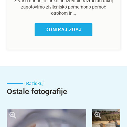
Z vašo donacijo lahko ob izrednih razmerah takoj
zagotovimo življenjsko pomembno pomoč
otrokom in...
DONIRAJ ZDAJ
Raziskuj
Ostale fotografije