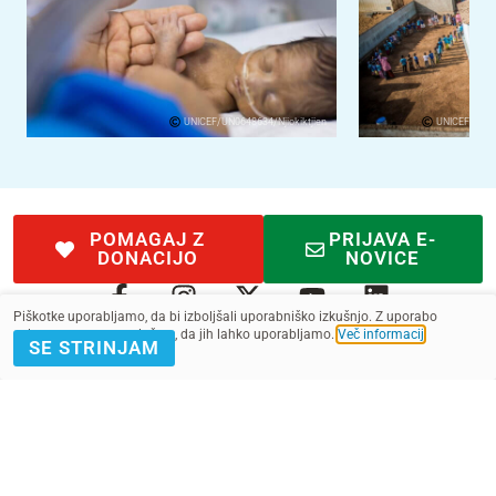
UNICEF/UN0648634/Njiokiktjien
UNICEF/UN07
POMAGAJ Z
PRIJAVA E-
DONACIJO
NOVICE
Piškotke uporabljamo, da bi izboljšali uporabniško izkušnjo. Z uporabo
spletnega mesta soglašate, da jih lahko uporabljamo.
Več informacij
.
SE STRINJAM
Kontakt
Pogoji
SMS pogoji
Zasebnost
2022 - 2025. Vse pravice pridržane.