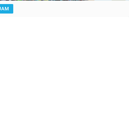
JAM
UNICEF/UN0445943/Karimi
UNICEF/UN0412581/Leul Kinfu