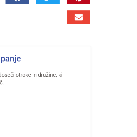
upanje
seči otroke in družine, ki
č.