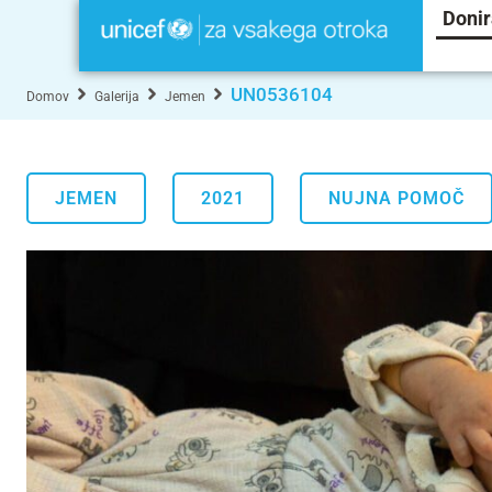
Donir
UN0536104
Domov
Galerija
Jemen
JEMEN
2021
NUJNA POMOČ