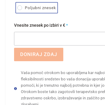
Poljubni znesek
Vnesite znesek po izbiri v €
*
DONIRAJ ZDAJ
Vaša pomoč otrokom bo uporabljena kar najbolj
fleksibilnosti sredstev bo vaša donacija uporabl
pomoči, ki je trenutno najbolj potrebna in kjer jo
Otrokom boste tako zagotovili terapevtsko preh
zdravstveno oskrbo, izobraževanje in zaščito pr
zlorabami.