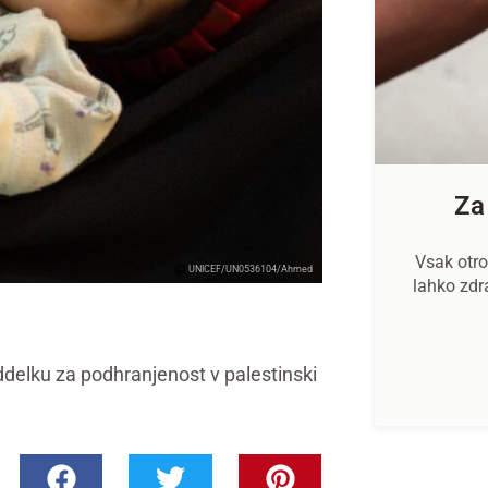
Za
Vsak otro
UNICEF/UN0536104/Ahmed
lahko zdr
elku za podhranjenost v palestinski