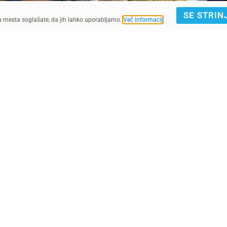
SE STRIN
ga mesta soglašate, da jih lahko uporabljamo.
Več informacij
.
UNICEF/UNI446412/Filippov
UNICEF/UNI394746/Dejongh
IJAVA E-NOVICE