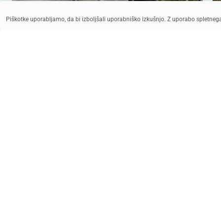
Piškotke uporabljamo, da bi izboljšali uporabniško izkušnjo. Z uporabo spletne
© UNICEF/UNI966241/Eleyan
© UNICEF/UNI486363/Karimi
POMAGAJ Z DONACIJO
PR