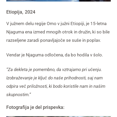
Etiopija
2024
,
V južnem delu regije Omo v južni Etiopiji
,
je 15-letna
Njaguma
ena izmed mnogih otrok in družin, ki so bile
razseljene zaradi ponavljajoče se suše in poplav.
Vendar je
Njaguma
odloč
e
na, da bo hodila v šolo.
“Za dekleta je pomembno, da
vztrajamo pri učenju
.
Izobraževanje je ključ do naše prihodnosti, saj nam
odpira
več priložnosti, ki bodo koristile nam in našim
skupnostim.”
Fotografija je del prispevka: