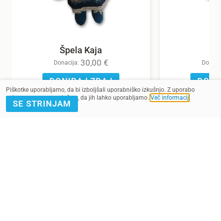
Špela Kaja
30,00
€
Donacija:
Donaci
DONIRAJ ZDAJ
DONI
Piškotke uporabljamo, da bi izboljšali uporabniško izkušnjo. Z uporabo
spletnega mesta soglašate, da jih lahko uporabljamo.
Več informacij
.
SE STRINJAM
POMAGAJ Z
PRIJAVA E-
DONACIJO
NOVICE