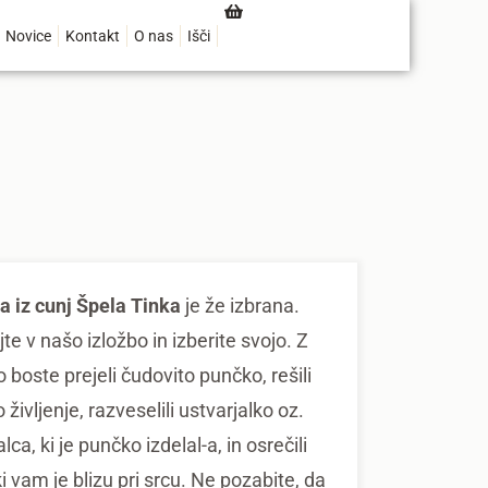
Novice
Kontakt
O nas
Išči
 iz cunj Špela Tinka
je že izbrana.
te v našo izložbo in izberite svojo. Z
 boste prejeli čudovito punčko, rešili
 življenje, razveselili ustvarjalko oz.
lca, ki je punčko izdelal-a, in osrečili
i vam je blizu pri srcu. Ne pozabite, da