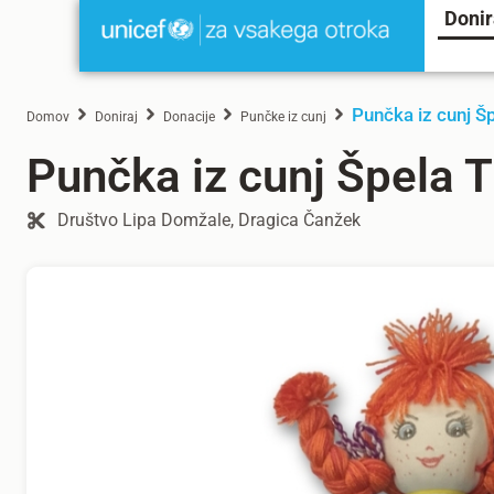
Donir
Punčka iz cunj Š
Domov
Doniraj
Donacije
Punčke iz cunj
Punčka iz cunj Špela 
Društvo Lipa Domžale, Dragica Čanžek