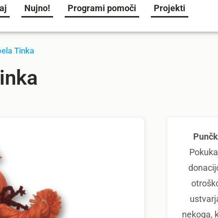
aj
Nujno!
Programi pomoči
Projekti
pela Tinka
Tinka
Punčka
Pokukaj
donacijo
otroško
ustvarja
nekoga, k