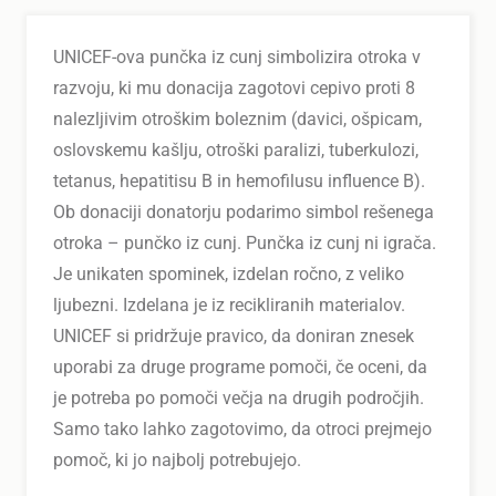
UNICEF-ova punčka iz cunj simbolizira otroka v
razvoju, ki mu donacija zagotovi cepivo proti 8
nalezljivim otroškim boleznim (davici, ošpicam,
oslovskemu kašlju, otroški paralizi, tuberkulozi,
tetanus, hepatitisu B in hemofilusu influence B).
Ob donaciji donatorju podarimo simbol rešenega
otroka – punčko iz cunj. Punčka iz cunj ni igrača.
Je unikaten spominek, izdelan ročno, z veliko
ljubezni. Izdelana je iz recikliranih materialov.
UNICEF si pridržuje pravico, da doniran znesek
uporabi za druge programe pomoči, če oceni, da
je potreba po pomoči večja na drugih področjih.
Samo tako lahko zagotovimo, da otroci prejmejo
pomoč, ki jo najbolj potrebujejo.