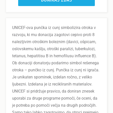
DONIRAJ ZDAJ
UNICEF-ova punčka iz cunj simbolizira otroka v
razvoju, ki mu donacija zagotovi cepivo proti 8
nalezljivim otroškim boleznim (davici, ošpicam,
oslovskemu kašlju, otroški paralizi, tuberkulozi,
tetanus, hepatitisu B in hemofilusu influence B).
Ob donaciji donatorju podarimo simbol rešenega
otroka – punčko iz cunj. Punčka iz cunj ni igrača.
Je unikaten spominek, izdelan ročno, z veliko
ljubezni. Izdelana je iz recikliranih materialov.
UNICEF si pridržuje pravico, da doniran znesek
uporabi za druge programe pomoči, če oceni, da
je potreba po pomoči večja na drugih področjih.
Samo tako lahko zagotovimo, da otroci prejmejo