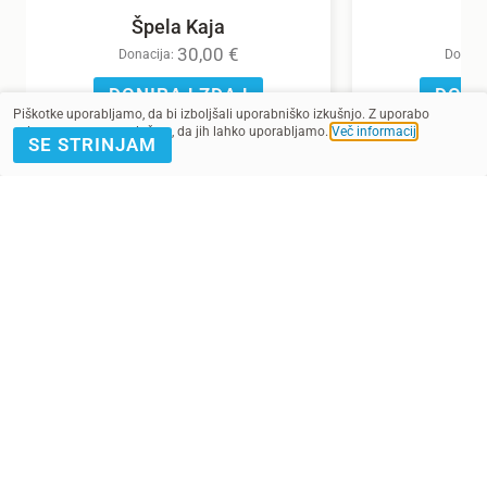
Špela Kaja
30,00
€
Donacija:
Donaci
DONIRAJ ZDAJ
DONI
Piškotke uporabljamo, da bi izboljšali uporabniško izkušnjo. Z uporabo
spletnega mesta soglašate, da jih lahko uporabljamo.
Več informacij
.
SE STRINJAM
POMAGAJ Z
PRIJAVA E-
DONACIJO
NOVICE
Kontakt
Pogoji
SMS pogoji
Zasebnost
2022 - 2025. Vse pravice pridržane.