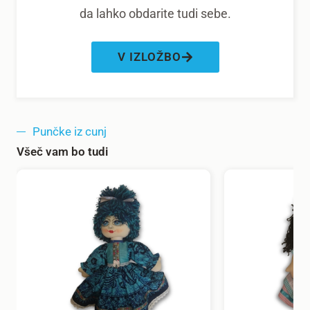
da lahko obdarite tudi sebe.
V IZLOŽBO
Punčke iz cunj
Všeč vam bo tudi