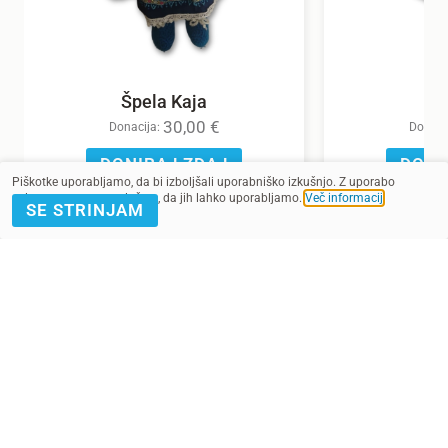
Špela Kaja
30,00
€
Donacija:
Donaci
DONIRAJ ZDAJ
DONI
Piškotke uporabljamo, da bi izboljšali uporabniško izkušnjo. Z uporabo
spletnega mesta soglašate, da jih lahko uporabljamo.
Več informacij
.
SE STRINJAM
POMAGAJ Z
PRIJAVA E-
DONACIJO
NOVICE