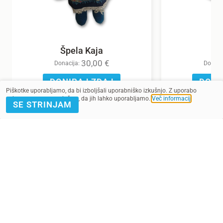
Špela Kaja
30,00
€
Donacija:
Donaci
DONIRAJ ZDAJ
DONI
Piškotke uporabljamo, da bi izboljšali uporabniško izkušnjo. Z uporabo
spletnega mesta soglašate, da jih lahko uporabljamo.
Več informacij
.
SE STRINJAM
POMAGAJ Z
PRIJAVA E-
DONACIJO
NOVICE