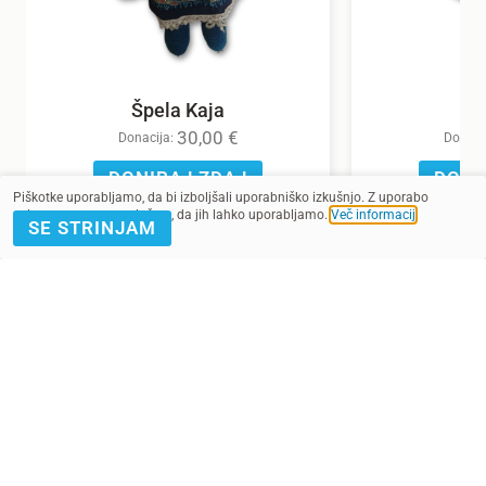
Špela Kaja
30,00
€
Donacija:
Donaci
DONIRAJ ZDAJ
DONI
Piškotke uporabljamo, da bi izboljšali uporabniško izkušnjo. Z uporabo
spletnega mesta soglašate, da jih lahko uporabljamo.
Več informacij
.
SE STRINJAM
POMAGAJ Z
PRIJAVA E-
DONACIJO
NOVICE