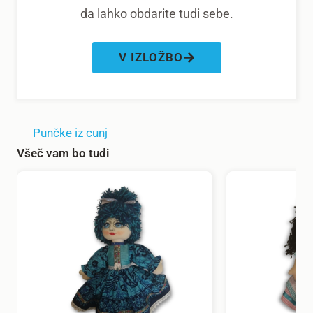
da lahko obdarite tudi sebe.
V IZLOŽBO
Punčke iz cunj
Všeč vam bo tudi