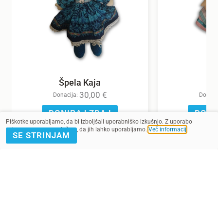
Špela Kaja
30,00
€
Donacija:
Donaci
DONIRAJ ZDAJ
DONI
Piškotke uporabljamo, da bi izboljšali uporabniško izkušnjo. Z uporabo
spletnega mesta soglašate, da jih lahko uporabljamo.
Več informacij
.
SE STRINJAM
POMAGAJ Z
PRIJAVA E-
DONACIJO
NOVICE