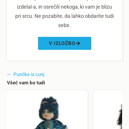
izdelal-a, in osrečili nekoga, ki vam je blizu
pri srcu. Ne pozabite, da lahko obdarite tudi
sebe.
V IZLOŽBO
Punčke iz cunj
Všeč vam bo tudi