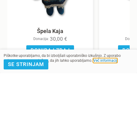
Špela Kaja
30,00
€
Donacija:
Donaci
DONIRAJ ZDAJ
DONI
Piškotke uporabljamo, da bi izboljšali uporabniško izkušnjo. Z uporabo
spletnega mesta soglašate, da jih lahko uporabljamo.
Več informacij
.
SE STRINJAM
POMAGAJ Z
PRIJAVA E-
DONACIJO
NOVICE