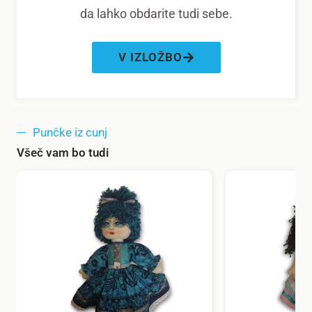
da lahko obdarite tudi sebe.
V IZLOŽBO
Punčke iz cunj
Všeč vam bo tudi