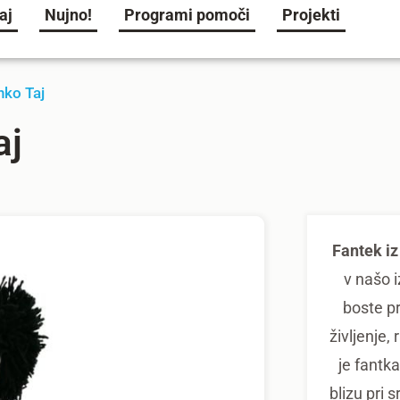
aj
Nujno!
Programi pomoči
Projekti
nko Taj
aj
Fantek iz
v našo i
boste pr
življenje, 
je fantka
blizu pri 