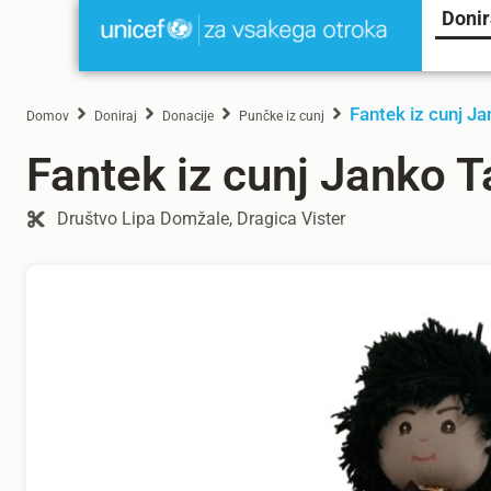
Donir
Fantek iz cunj Ja
Domov
Doniraj
Donacije
Punčke iz cunj
Fantek iz cunj Janko T
Društvo Lipa Domžale, Dragica Vister