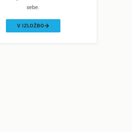
sebe.
V IZLOŽBO