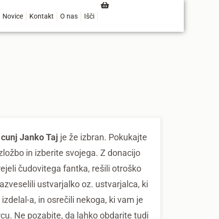
Novice
Kontakt
O nas
Išči
 cunj Janko Taj
je že izbran. Pokukajte
zložbo in izberite svojega. Z donacijo
ejeli čudovitega fantka, rešili otroško
razveselili ustvarjalko oz. ustvarjalca, ki
 izdelal-a, in osrečili nekoga, ki vam je
srcu. Ne pozabite, da lahko obdarite tudi