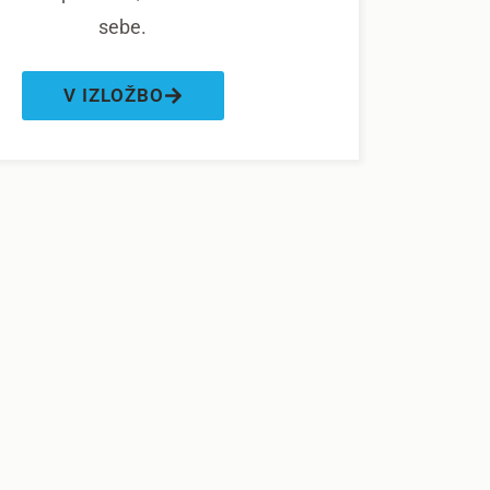
sebe.
V IZLOŽBO