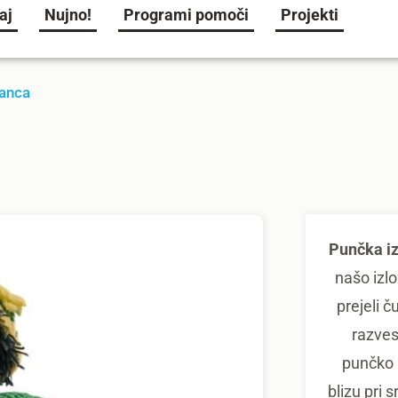
aj
Nujno!
Programi pomoči
Projekti
Manca
Punčka i
našo izlo
prejeli č
razvese
punčko i
blizu pri 