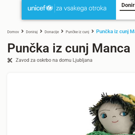
Donir
Punčka iz cunj 
Domov
Doniraj
Donacije
Punčke iz cunj
Punčka iz cunj Manca
Zavod za oskrbo na domu Ljubljana