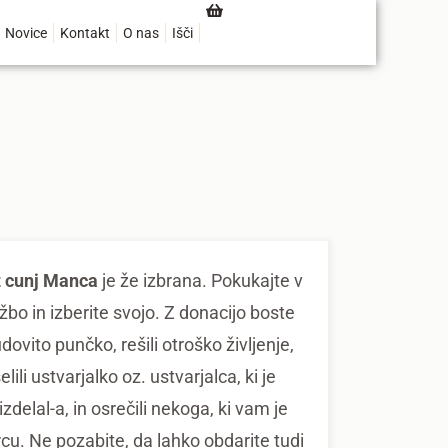
Novice
Kontakt
O nas
Išči
z cunj Manca
je že izbrana. Pokukajte v
žbo in izberite svojo. Z donacijo boste
udovito punčko, rešili otroško življenje,
lili ustvarjalko oz. ustvarjalca, ki je
zdelal-a, in osrečili nekoga, ki vam je
srcu. Ne pozabite, da lahko obdarite tudi