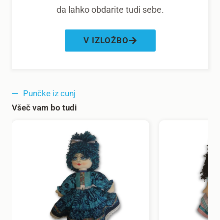
da lahko obdarite tudi sebe.
V IZLOŽBO
Punčke iz cunj
Všeč vam bo tudi