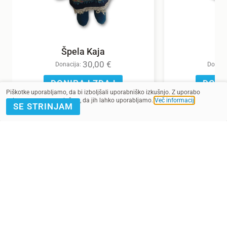
Špela Kaja
30,00
€
Donacija:
Donaci
DONIRAJ ZDAJ
DONI
Piškotke uporabljamo, da bi izboljšali uporabniško izkušnjo. Z uporabo
spletnega mesta soglašate, da jih lahko uporabljamo.
Več informacij
.
SE STRINJAM
POMAGAJ Z
PRIJAVA E-
DONACIJO
NOVICE