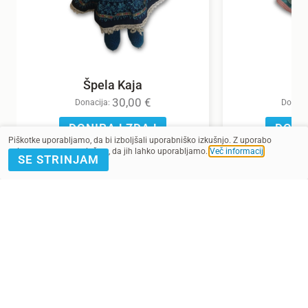
Špela Kaja
30,00
€
Donacija:
Donaci
DONIRAJ ZDAJ
DONI
Piškotke uporabljamo, da bi izboljšali uporabniško izkušnjo. Z uporabo
spletnega mesta soglašate, da jih lahko uporabljamo.
Več informacij
.
SE STRINJAM
POMAGAJ Z
PRIJAVA E-
DONACIJO
NOVICE