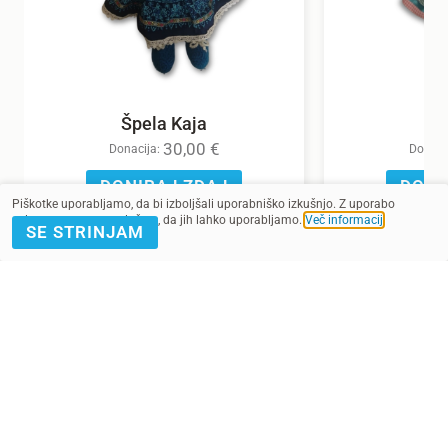
Špela Kaja
30,00
€
Donacija:
Donaci
DONIRAJ ZDAJ
DONI
Piškotke uporabljamo, da bi izboljšali uporabniško izkušnjo. Z uporabo
spletnega mesta soglašate, da jih lahko uporabljamo.
Več informacij
.
SE STRINJAM
POMAGAJ Z
PRIJAVA E-
DONACIJO
NOVICE